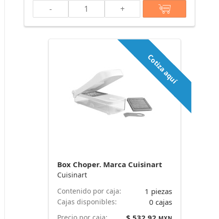
-
+
Cotiza aquí
Box Choper. Marca Cuisinart
Cuisinart
Contenido por caja:
1 piezas
Cajas disponibles:
0 cajas
Precio por caja:
$ 532.92
MXN