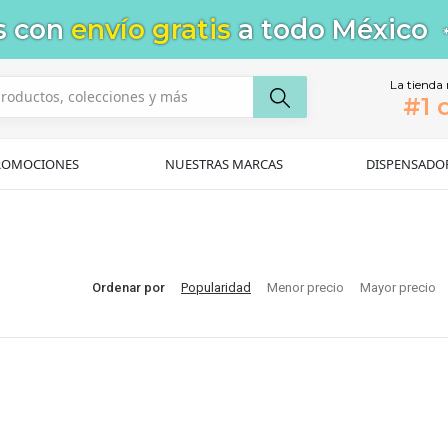
s con
envío gratis
a todo México
La tienda
#1 
ROMOCIONES
NUESTRAS MARCAS
DISPENSADO
Ordenar por
Popularidad
Menor precio
Mayor precio