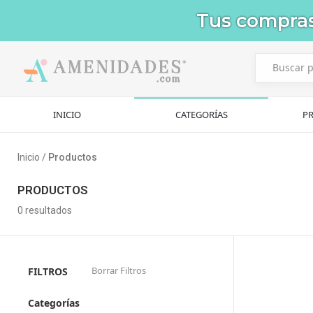
Tus compra
INICIO
CATEGORÍAS
P
Inicio /
Productos
PRODUCTOS
0
resultados
Borrar Filtros
FILTROS
Categorías