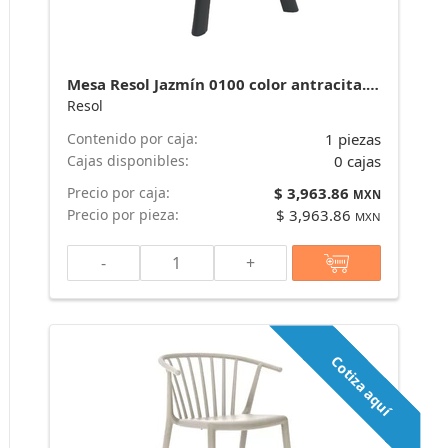
Mesa Resol Jazmín 0100 color antracita. Venta por caja de 17 piezas. marca Resol
Resol
Contenido por caja:
1 piezas
Cajas disponibles:
0 cajas
Precio por caja:
$ 3,963.86
MXN
Precio por pieza:
$ 3,963.86
MXN
-
+
Cotiza aquí