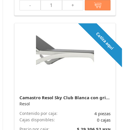
-
+
Cotiza aquí
Camastro Resol Sky Club Blanca con gris-negro. Venta por caja de 4 piezas. marca Resol
Resol
Contenido por caja:
4 piezas
Cajas disponibles:
0 cajas
Precio por caja:
$ 29,306.52
MXN