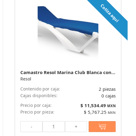
Cotiza aquí
Camastro Resol Marina Club Blanca con azul. Venta caja de 2 piezas marca Resol
Resol
Contenido por caja:
2 piezas
Cajas disponibles:
0 cajas
Precio por caja:
$ 11,534.49
MXN
Precio por pieza:
$ 5,767.25
MXN
-
+